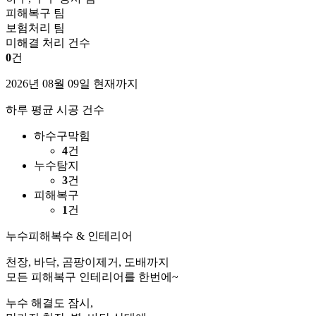
피해복구 팀
보험처리 팀
미해결 처리 건수
0
건
2026년 08월 09일 현재까지
하루 평균 시공 건수
하수구막힘
4
건
누수탐지
3
건
피해복구
1
건
누수피해복수 & 인테리어
천장, 바닥, 곰팡이제거, 도배까지
모든 피해복구 인테리어를 한번에~
누수 해결도 잠시,